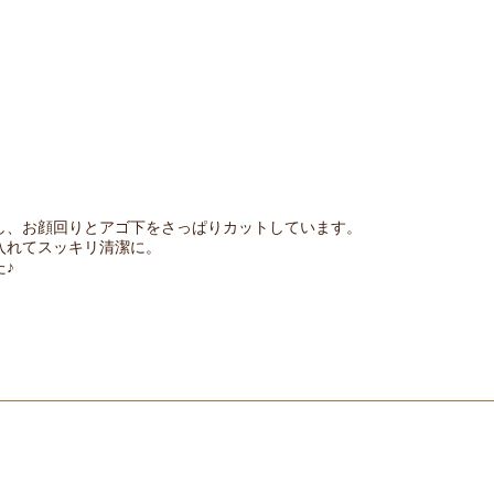
し、お顔回りとアゴ下をさっぱりカットしています。
入れてスッキリ清潔に。
♪